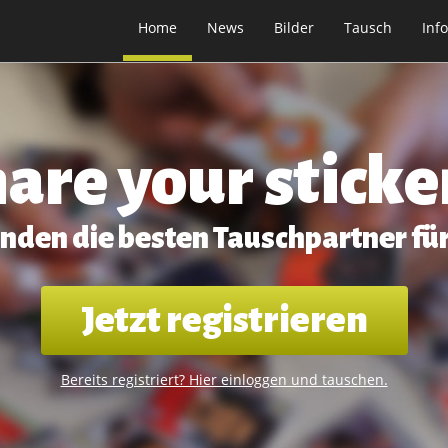
Home
News
Bilder
Tausch
Info
are your sticke
inden die besten Tauschpartner für
Jetzt registrieren
Bereits registriert? Hier einloggen und tauschen.