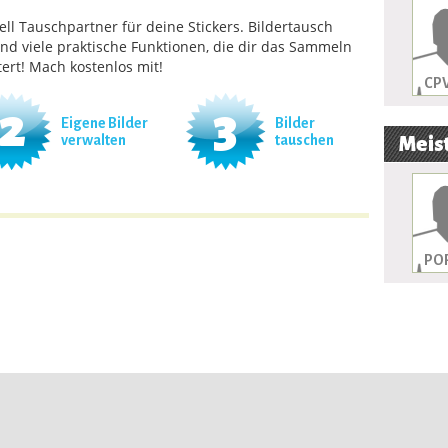
ll Tauschpartner für deine Stickers. Bildertausch
und viele praktische Funktionen, die dir das Sammeln
ert! Mach kostenlos mit!
CPV
2
3
Eigene Bilder
Bilder
verwalten
tauschen
Meist
POR