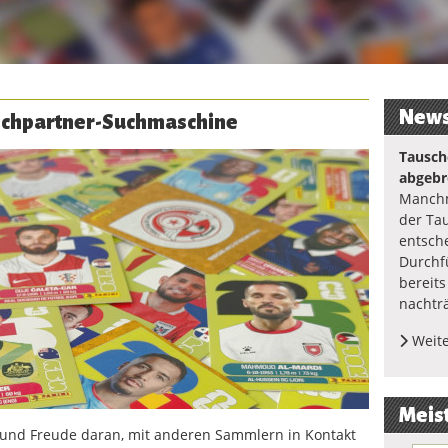
New
uschpartner-Suchmaschine
Tausch
abgebr
Manchm
der Ta
entsch
Durchf
bereit
nachtr
Weite
Meis
l und Freude daran, mit anderen Sammlern in Kontakt