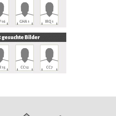
 16
GHA 1
IRQ 1
 gesuchte Bilder
 15
CC12
CC7