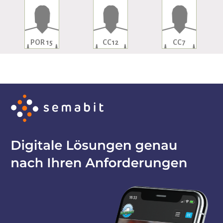
POR 15
CC12
CC7